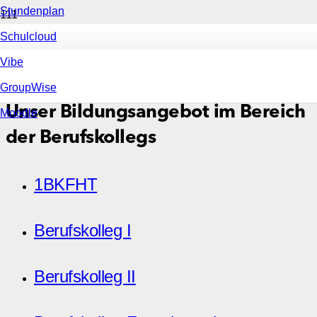
Stundenplan
Schulcloud
Vibe
GroupWise
Unser Bildungsangebot im Bereich
Moodle
der Berufskollegs
1BKFHT
Berufskolleg I
Berufskolleg II