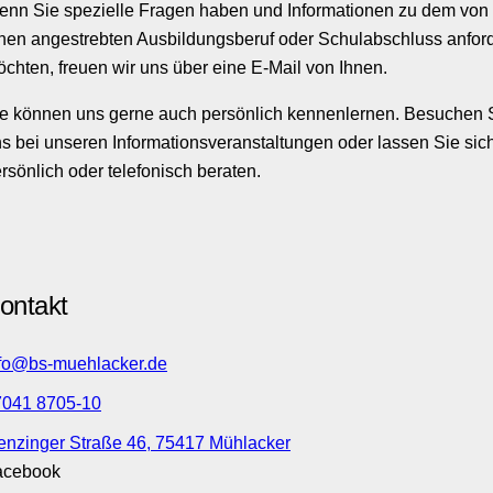
nn Sie spezielle Fragen haben und Informationen zu dem von
nen angestrebten Ausbildungsberuf oder Schulabschluss anfor
chten, freuen wir uns über eine E-Mail von Ihnen.
e können uns gerne auch persönlich kennenlernen. Besuchen 
s bei unseren Informationsveranstaltungen oder lassen Sie sic
rsönlich oder telefonisch beraten.
ontakt
fo@bs-muehlacker.de
7041 8705-10
enzinger Straße 46, 75417 Mühlacker
acebook